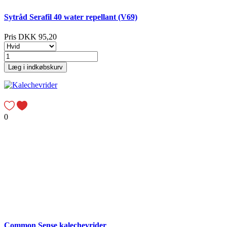
Sytråd Serafil 40 water repellant (V69)
Pris
DKK 95,20
Læg i indkøbskurv
0
Common Sense kalechevrider