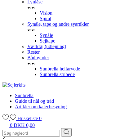
Lynlåse
Vislon
Spiral
Synåle, tape og andre syartikler
Synåle
Sejltape
Værktøj (udlejning)
Rester
Bådhynder
Sunbrella helfarvede
Sunbrella stribede
Sunbrella
Guide til nål og tråd
Artikler om kalechesyning
Huskeliste
0
0
DKK 0,00