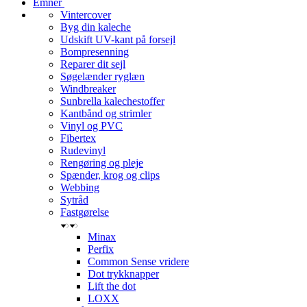
Emner
Vintercover
Byg din kaleche
Udskift UV-kant på forsejl
Bompresenning
Reparer dit sejl
Søgelænder ryglæn
Windbreaker
Sunbrella kalechestoffer
Kantbånd og strimler
Vinyl og PVC
Fibertex
Rudevinyl
Rengøring og pleje
Spænder, krog og clips
Webbing
Sytråd
Fastgørelse
Minax
Perfix
Common Sense vridere
Dot trykknapper
Lift the dot
LOXX