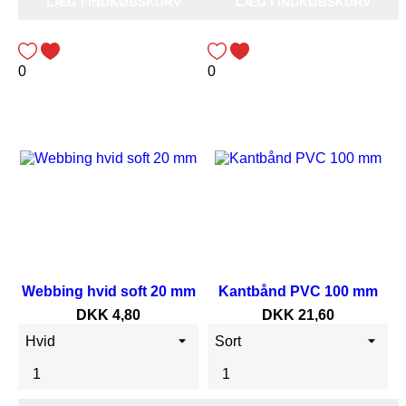
LÆG I INDKØBSKURV
LÆG I INDKØBSKURV
0
0
Webbing hvid soft 20 mm
Kantbånd PVC 100 mm
Pris
Pris
DKK 4,80
DKK 21,60