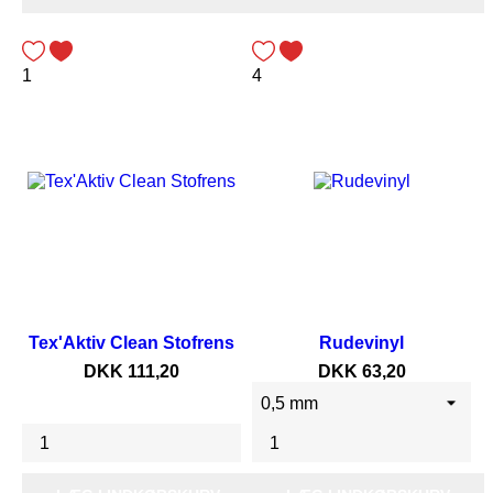
1
4
Tex'Aktiv Clean Stofrens
Rudevinyl
Pris
Pris
DKK 111,20
DKK 63,20