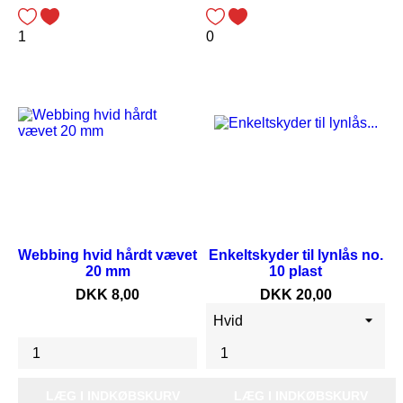
1
0
Webbing hvid hårdt vævet
Enkeltskyder til lynlås no.
20 mm
10 plast
Pris
Pris
DKK 8,00
DKK 20,00
LÆG I INDKØBSKURV
LÆG I INDKØBSKURV