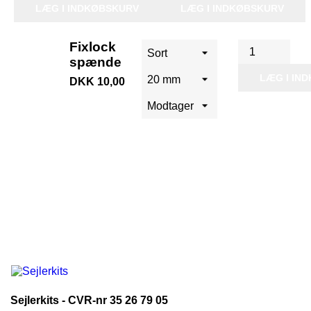
LÆG I INDKØBSKURV
LÆG I INDKØBSKURV
Fixlock
spænde
LÆG I IN
DKK 10,00
Sejlerkits - CVR-nr 35 26 79 05