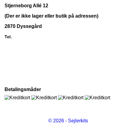
Stjerneborg Allé 12
(Der er ikke lager eller butik på adressen)
2870 Dyssegård
60 88 86 63
Tel.

VARER

INFORMATION

DIN KONTO
Betalingsmåder
© 2026 - Sejlerkits