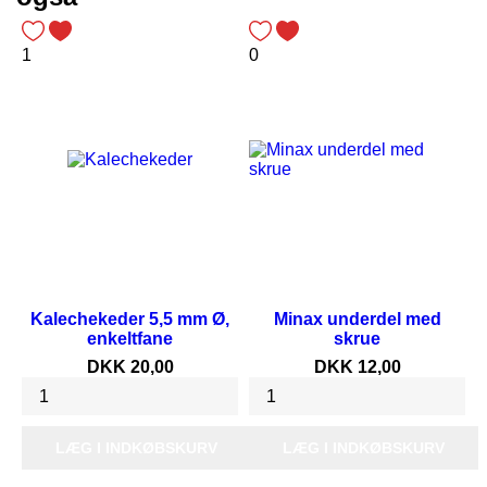
1
0
Kalechekeder 5,5 mm Ø,
Minax underdel med
enkeltfane
skrue
Pris
Pris
DKK 20,00
DKK 12,00
LÆG I INDKØBSKURV
LÆG I INDKØBSKURV