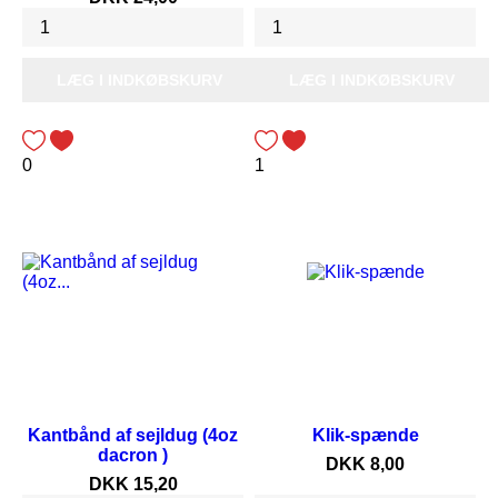
LÆG I INDKØBSKURV
LÆG I INDKØBSKURV
0
1
Kantbånd af sejldug (4oz
Klik-spænde
dacron )
Pris
DKK 8,00
Pris
DKK 15,20