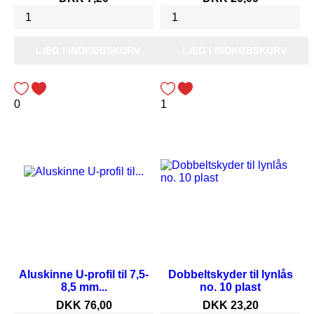
LÆG I INDKØBSKURV
LÆG I INDKØBSKURV
0
1
Aluskinne U-profil til 7,5-
Dobbeltskyder til lynlås
8,5 mm...
no. 10 plast
Pris
Pris
DKK 76,00
DKK 23,20