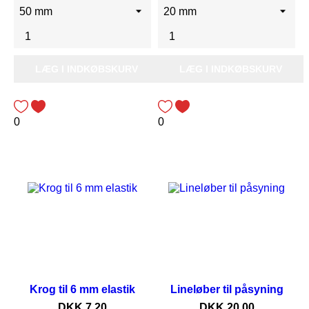
LÆG I INDKØBSKURV
LÆG I INDKØBSKURV
0
0
Krog til 6 mm elastik
Lineløber til påsyning
Pris
Pris
DKK 7,20
DKK 20,00