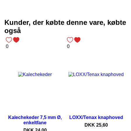
Kunder, der købte denne vare, købte
også
0
0
Kalechekeder 7,5 mm Ø,
LOXX/Tenax knaphoved
enkeltfane
Pris
DKK 25,60
Pris
DKK 24,00