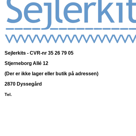
Sejlerkits - CVR-nr 35 26 79 05
Stjerneborg Allé 12
(Der er ikke lager eller butik på adressen)
2870 Dyssegård
60 88 86 63
Tel.

VARER

INFORMATION

DIN KONTO