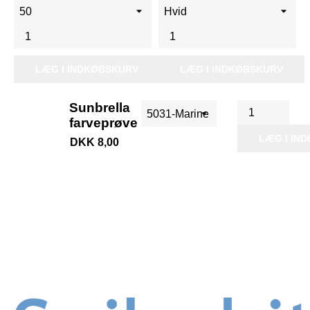
LÆG I INDKØBSKURV
LÆG I INDKØBSKURV
Sunbrella
farveprøve
LÆG I IN
DKK 8,00